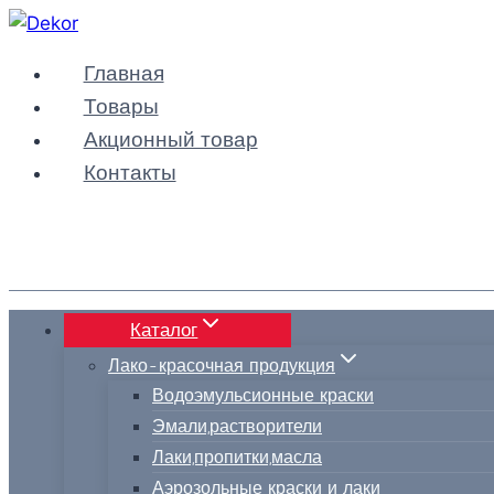
Перейти
к
Главная
содержимому
Товары
Акционный товар
Контакты
Каталог
Лако-красочная продукция
Водоэмульсионные краски
Эмали,растворители
Лаки,пропитки,масла
Аэрозольные краски и лаки