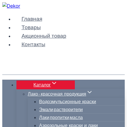
Перейти
к
Главная
содержимому
Товары
Акционный товар
Контакты
Каталог
Лако-красочная продукция
Водоэмульсионные краски
Эмали,растворители
Лаки,пропитки,масла
Аэрозольные краски и лаки