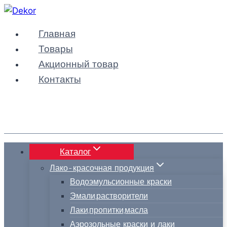
Перейти
к
Главная
содержимому
Товары
Акционный товар
Контакты
Каталог
Лако-красочная продукция
Водоэмульсионные краски
Эмали,растворители
Лаки,пропитки,масла
Аэрозольные краски и лаки