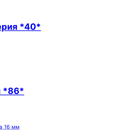
ерия *40*
 *86*