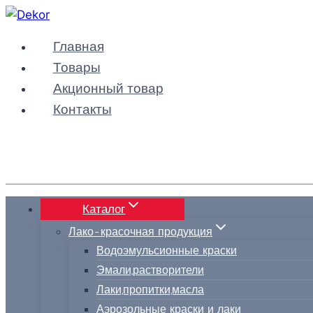
Перейти
к
Главная
содержимому
Товары
Акционный товар
Контакты
Каталог
Лако-красочная продукция
Водоэмульсионные краски
Эмали,растворители
Лаки,пропитки,масла
Аэрозольные краски и лаки