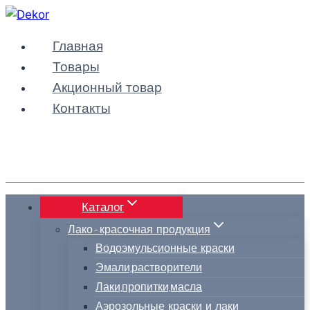
Перейти
к
Главная
содержимому
Товары
Акционный товар
Контакты
Каталог
Лако-красочная продукция
Водоэмульсионные краски
Эмали,растворители
Лаки,пропитки,масла
Аэрозольные краски и лаки