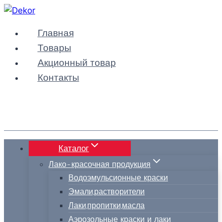
Перейти
к
Главная
содержимому
Товары
Акционный товар
Контакты
Каталог
Лако-красочная продукция
Водоэмульсионные краски
Эмали,растворители
Лаки,пропитки,масла
Аэрозольные краски и лаки