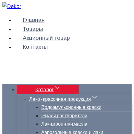
Перейти
к
Главная
содержимому
Товары
Акционный товар
Контакты
Каталог
Лако-красочная продукция
Водоэмульсионные краски
Эмали,растворители
Лаки,пропитки,масла
Аэрозольные краски и лаки