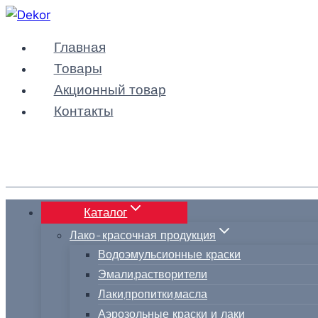
Перейти
к
Главная
содержимому
Товары
Акционный товар
Контакты
Каталог
Лако-красочная продукция
Водоэмульсионные краски
Эмали,растворители
Лаки,пропитки,масла
Аэрозольные краски и лаки