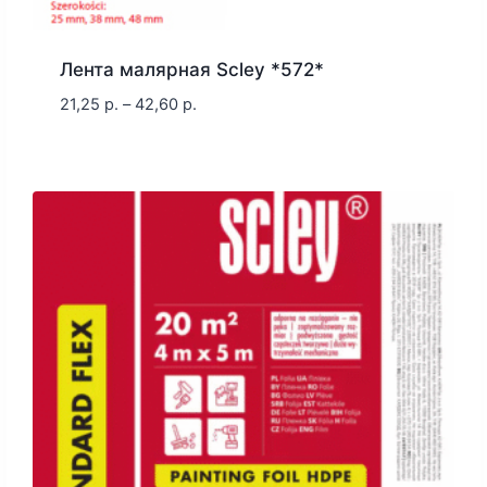
Лента малярная Scley *572*
21,25
р.
–
42,60
р.