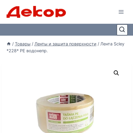
/
Товары
/
Ленты и защита поверхности
/
Лента Scley
*228* PE водонепр.