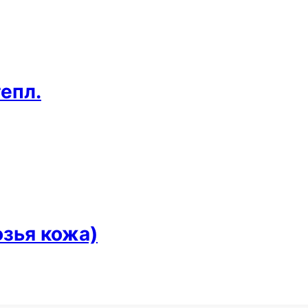
епл.
озья кожа)