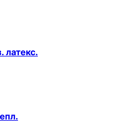
. латекс.
епл.