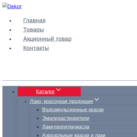
Перейти
к
Главная
содержимому
Товары
Акционный товар
Контакты
Каталог
Лако-красочная продукция
Водоэмульсионные краски
Эмали,растворители
Лаки,пропитки,масла
Аэрозольные краски и лаки