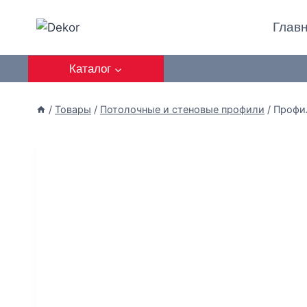
Глав
Каталог
/
Товары
/
Потолочные и стеновые профили
/
Профил