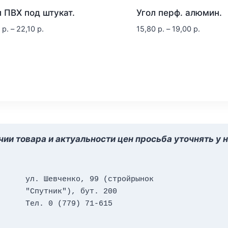
л ПВХ под штукат.
Угол перф. алюмин.
9
р.
–
22,10
р.
15,80
р.
–
19,00
р.
ии товара и актуальности цен просьба уточнять у 
ул. Шевченко, 99 (стройрынок 
"Спутник"), бут. 200
Тел. 0 (779) 71-615