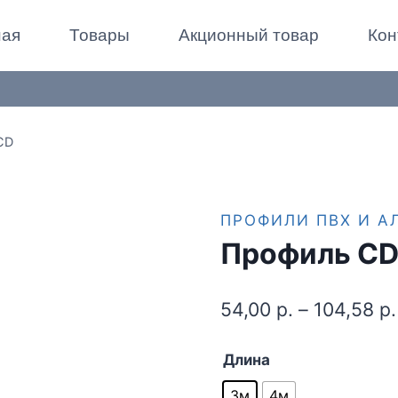
ная
Товары
Акционный товар
Кон
CD
ПРОФИЛИ ПВХ И 
Профиль C
54,00
р.
–
104,58
р.
Длина
3м
4м