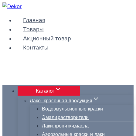
Перейти
к
Главная
содержимому
Товары
Акционный товар
Контакты
Каталог
Лако-красочная продукция
Водоэмульсионные краски
Эмали,растворители
Лаки,пропитки,масла
Аэрозольные краски и лаки