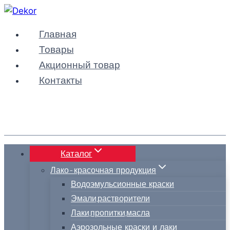
Перейти
к
Главная
содержимому
Товары
Акционный товар
Контакты
Каталог
Лако-красочная продукция
Водоэмульсионные краски
Эмали,растворители
Лаки,пропитки,масла
Аэрозольные краски и лаки