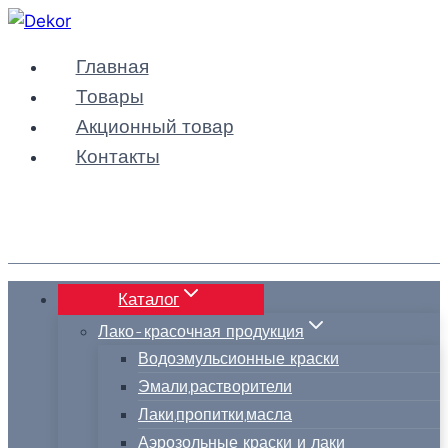
Перейти
к
Главная
содержимому
Товары
Акционный товар
Контакты
Каталог
Лако-красочная продукция
Водоэмульсионные краски
Эмали,растворители
Лаки,пропитки,масла
Аэрозольные краски и лаки