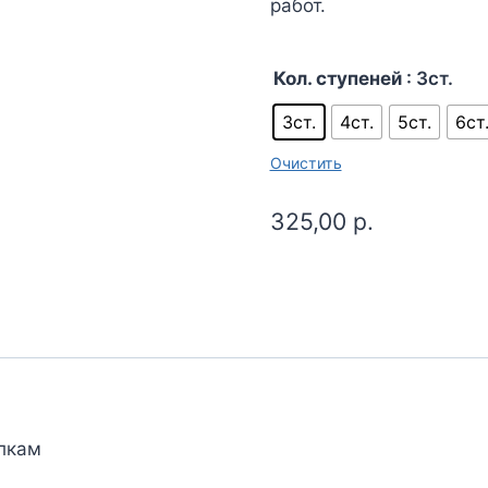
работ.
Кол. ступеней
: 3ст.
3ст.
4ст.
5ст.
6ст
Очистить
325,00
р.
олкам