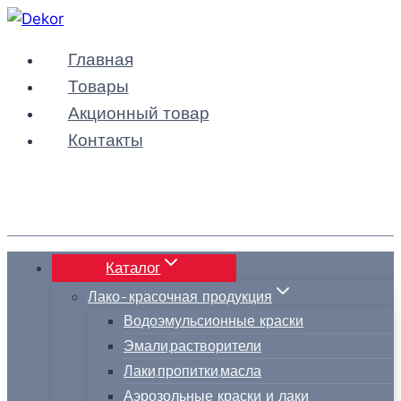
Перейти
к
Главная
содержимому
Товары
Акционный товар
Контакты
Каталог
Лако-красочная продукция
Водоэмульсионные краски
Эмали,растворители
Лаки,пропитки,масла
Аэрозольные краски и лаки