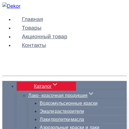
Перейти
к
Главная
содержимому
Товары
Акционный товар
Контакты
Каталог
Лако-красочная продукция
Водоэмульсионные краски
Эмали,растворители
Лаки,пропитки,масла
Аэрозольные краски и лаки