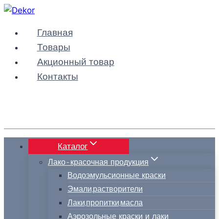
Перейти
к
Главная
содержимому
Товары
Акционный товар
Контакты
Каталог
Лако-красочная продукция
Водоэмульсионные краски
Эмали,растворители
Лаки,пропитки,масла
Аэрозольные краски и лаки