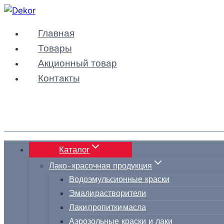
Перейти
к
Главная
содержимому
Товары
Акционный товар
Контакты
Каталог
Лако-красочная продукция
Водоэмульсионные краски
Эмали,растворители
Лаки,пропитки,масла
Аэрозольные краски и лаки