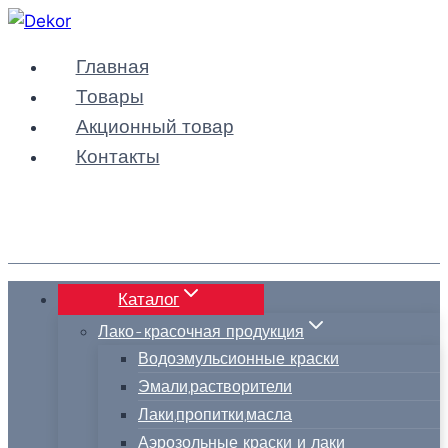
Перейти
к
Главная
содержимому
Товары
Акционный товар
Контакты
Каталог
Лако-красочная продукция
Водоэмульсионные краски
Эмали,растворители
Лаки,пропитки,масла
Аэрозольные краски и лаки