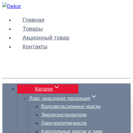
Перейти
к
Главная
содержимому
Товары
Акционный товар
Контакты
Каталог
Лако-красочная продукция
Водоэмульсионные краски
Эмали,растворители
Лаки,пропитки,масла
Аэрозольные краски и лаки