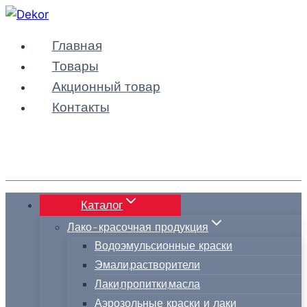
Перейти
к
Главная
содержимому
Товары
Акционный товар
Контакты
Каталог
Лако-красочная продукция
Водоэмульсионные краски
Эмали,растворители
Лаки,пропитки,масла
Аэрозольные краски и лаки