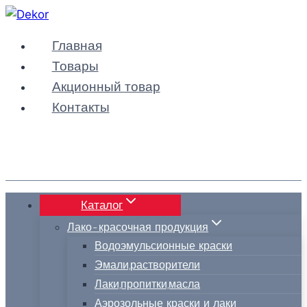
Перейти
к
Главная
содержимому
Товары
Акционный товар
Контакты
Каталог
Лако-красочная продукция
Водоэмульсионные краски
Эмали,растворители
Лаки,пропитки,масла
Аэрозольные краски и лаки