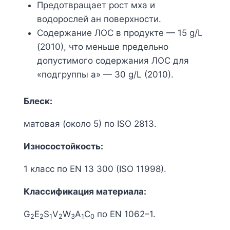
Предотвращает рост мха и
водорослей ан поверхности.
Cодержание ЛОС в продукте — 15 g/L
(2010), что меньше предельно
допустимого содержания ЛОС для
«подгруппы a» — 30 g/L (2010).
Блеск:
матовая (около 5) по ISO 2813.
Износостойкость:
1 класс по EN 13 300 (ISO 11998).
Классификация материала:
G
E
S
V
W
A
C
по EN 1062–1.
2
2
1
2
3
1
0