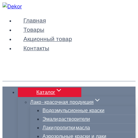
Перейти
к
Главная
содержимому
Товары
Акционный товар
Контакты
Каталог
Лако-красочная продукция
Водоэмульсионные краски
Эмали,растворители
Лаки,пропитки,масла
Аэрозольные краски и лаки