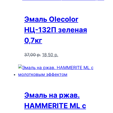
Эмаль Olecolor
НЦ-132П зеленая
0,7кг
Первоначальная
Текущая
37,00
р.
18,50
р.
цена
цена:
составляла
18,50 р..
37,00 р..
Эмаль на ржав.
HAMMERITE ML с