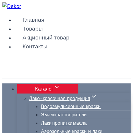
Перейти
к
Главная
содержимому
Товары
Акционный товар
Контакты
Каталог
Лако-красочная продукция
Водоэмульсионные краски
Эмали,растворители
Лаки,пропитки,масла
Аэрозольные краски и лаки